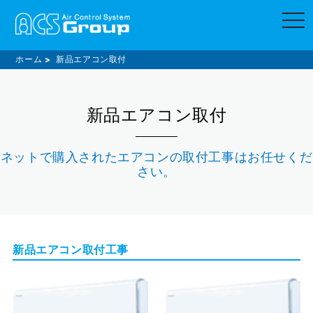
t
o
g
g
l
ホーム
新品エアコン取付
e
n
a
v
新品エアコン取付
i
g
a
t
i
ネットで購入されたエアコンの取付工事はお任せくだ
o
さい。
n
新品エアコン取付工事