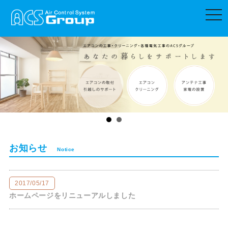
t
o
g
g
l
e
n
a
v
i
g
a
t
i
o
n
お知らせ
Notice
2017/05/17
ホームページをリニューアルしました