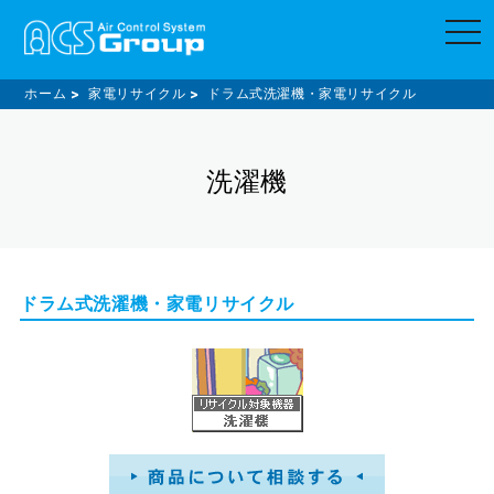
t
o
g
g
l
ホーム
家電リサイクル
ドラム式洗濯機・家電リサイクル
e
n
a
v
洗濯機
i
g
a
t
i
o
n
ドラム式洗濯機・家電リサイクル