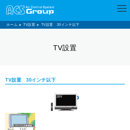
t
o
g
g
l
ホーム
TV設置
TV設置 30インチ以下
e
n
a
v
TV設置
i
g
a
t
i
o
n
TV設置 30インチ以下