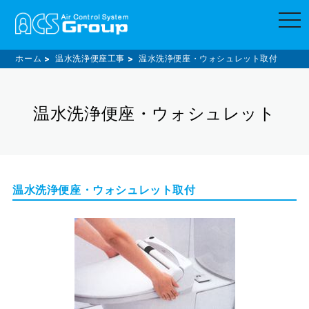
t
o
g
g
l
ホーム
温水洗浄便座工事
温水洗浄便座・ウォシュレット取付
e
n
a
v
温水洗浄便座・ウォシュレット
i
g
a
t
i
o
n
温水洗浄便座・ウォシュレット取付