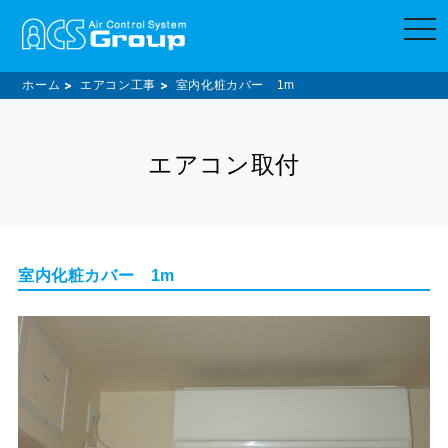
t
o
g
g
l
ホーム
エアコン工事
室内化粧カバー 1m
e
n
a
v
エアコン取付
i
g
a
t
i
o
n
室内化粧カバー 1m