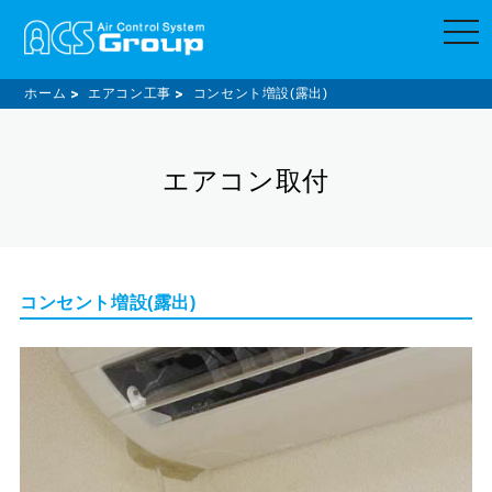
t
o
g
g
l
ホーム
エアコン工事
コンセント増設(露出)
e
n
a
v
エアコン取付
i
g
a
t
i
o
n
コンセント増設(露出)