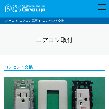
t
o
g
g
l
ホーム
エアコン工事
コンセント交換
e
n
a
v
エアコン取付
i
g
a
t
i
o
n
コンセント交換