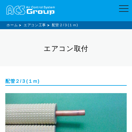
t
o
g
g
l
ホーム
エアコン工事
配管２/３(１ｍ)
e
n
a
v
エアコン取付
i
g
a
t
i
o
n
配管２/３(１ｍ)